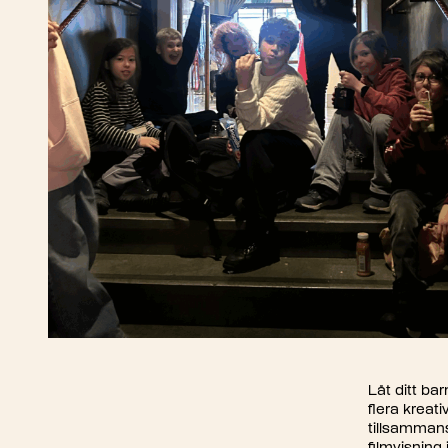
Låt ditt ba
flera kreati
tillsamman