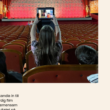
ndia in till
rdig film
d gemensam