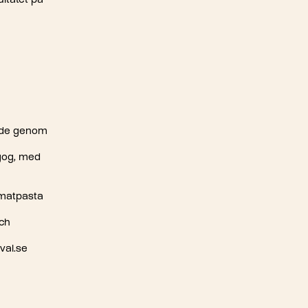
ultatet på
pande genom
agog, med
omatpasta
och
val.se