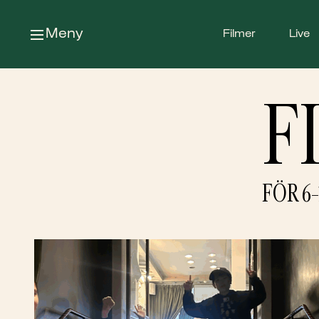
Meny
Filmer
Live
F
FÖR 6