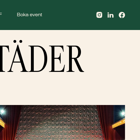
F
Boka event
TÄDER