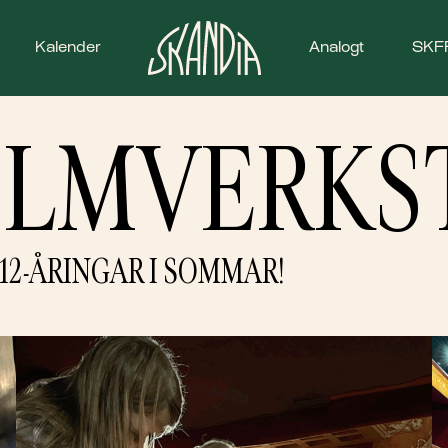
Kalender
Analogt
SKF
ILMVERKS
–12-ÅRINGAR I SOMMAR!