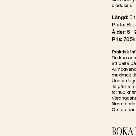
filmvisning
bioduken.
Längd:
5 t
Plats:
Bio 
Ålder:
6–1
Pris:
785kr
Praktisk in
Du kan anmä
att delta b
All nödvänd
maximalt ti
Under dagen
Ta gärna m
för 100 kr f
Vårdnadshav
filmmateri
Om du har f
BOKA