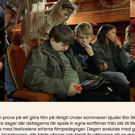
rn prova på att göra film på riktigt! Under sommaren bjuder Bio Ska
va dagar där deltagarna får spela in egna kortfilmer från idé till fä
s med festivalens erfarna filmpedagoger. Dagen avslutas me