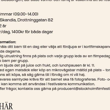
 i biosalongen, där både vänner och familj är välkomna att se res
immar (09.00–14.00)
Skandia, Drottninggatan 82
2 år
/dag, 1400kr för båda dagar
formation:
la ditt barn till en dag eller välja att fördjupa er i kortfilmska
åda dagarna.
ig utrustning finns på plats och varje grupp leds av en filmped
o barn per grupp.
 bjuds det på juice och frukt, och lunchpausen är kl. 11.
ed egen matsäck eller köp en mikrovågsbar måltid på plats – t
inns att köpa, så säg gärna till i förväg om ni vill ha).
ares samtycke krävs för att barnet ska få fotograferas. Foto- 
al kan komma att användas i festivalens kommunikation.
ler frågor, kontakta oss gärna på producent@stockholmfilmfesti
 HÄR