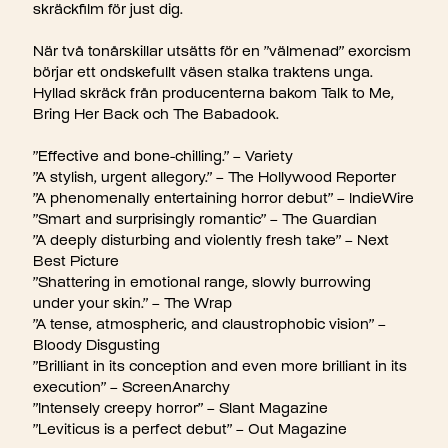
skräckfilm för just dig.
När två tonårskillar utsätts för en ”välmenad” exorcism
börjar ett ondskefullt väsen stalka traktens unga.
Hyllad skräck från producenterna bakom Talk to Me,
Bring Her Back och The Babadook.
”Effective and bone-chilling.” – Variety
”A stylish, urgent allegory.” – The Hollywood Reporter
”A phenomenally entertaining horror debut” – IndieWire
”Smart and surprisingly romantic” – The Guardian
”A deeply disturbing and violently fresh take” – Next
Best Picture
”Shattering in emotional range, slowly burrowing
under your skin.” – The Wrap
”A tense, atmospheric, and claustrophobic vision” –
Bloody Disgusting
”Brilliant in its conception and even more brilliant in its
execution” – ScreenAnarchy
”Intensely creepy horror” – Slant Magazine
”Leviticus is a perfect debut” – Out Magazine