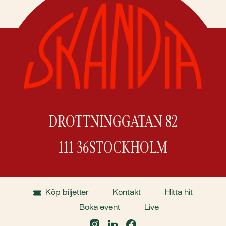
DROTTNINGGATAN 82
111 36
STOCKHOLM
Köp biljetter
Kontakt
Hitta hit
Boka event
Live