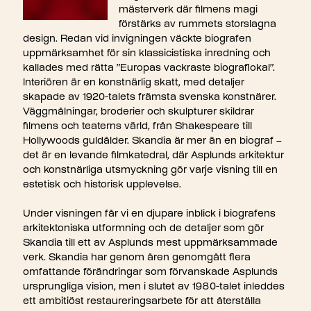
mästerverk där filmens magi
förstärks av rummets storslagna
design. Redan vid invigningen väckte biografen
uppmärksamhet för sin klassicistiska inredning och
kallades med rätta ”Europas vackraste biograflokal”.
Interiören är en konstnärlig skatt, med detaljer
skapade av 1920-talets främsta svenska konstnärer.
Väggmålningar, broderier och skulpturer skildrar
filmens och teaterns värld, från Shakespeare till
Hollywoods guldålder. Skandia är mer än en biograf –
det är en levande filmkatedral, där Asplunds arkitektur
och konstnärliga utsmyckning gör varje visning till en
estetisk och historisk upplevelse.
Under visningen får vi en djupare inblick i biografens
arkitektoniska utformning och de detaljer som gör
Skandia till ett av Asplunds mest uppmärksammade
verk. Skandia har genom åren genomgått flera
omfattande förändringar som förvanskade Asplunds
ursprungliga vision, men i slutet av 1980-talet inleddes
ett ambitiöst restaureringsarbete för att återställa