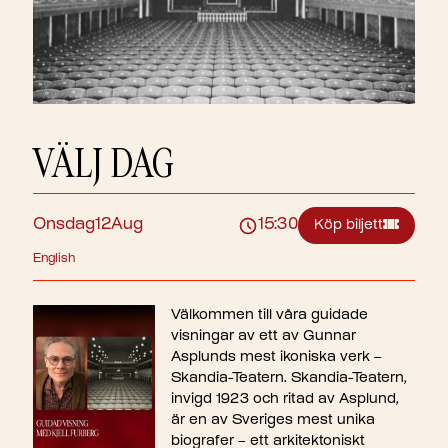
VÄLJ DAG
Onsdag
12
Aug
15:30
Köp biljett
English
Välkommen till våra guidade
visningar av ett av Gunnar
Asplunds mest ikoniska verk –
Skandia-Teatern. Skandia-Teatern,
invigd 1923 och ritad av Asplund,
är en av Sveriges mest unika
biografer – ett arkitektoniskt