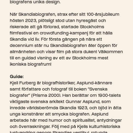
biografens unika design.
När Skandiabiografen, strax efter sitt 100-årsjubileum
hösten 2023, plötsligt stod utan hyresgäst och
riskerade att gå förlorad, startade Stockholms
filmfestival en crowdfunding-kampanj för att hålla
Skandia vid liv. För första gången på nära ett
decennium står nu Skandiabiografen åter öppen för
allmänheten och visar film på stora duken! Välkommen
till en guidad visning av ett av Stockholms mest
ikoniska biografrum!
Guide:
Kjell Furberg är biografhistoriker, Asplund-kännare
samt författare och fotograf till boken ”Svenska
biografer” (Prisma 2000). Han berättar om 1900-talets
viktigaste svenska arkitekt Gunnar Asplund, som
inredde världsberömda Skandia 1923, och bjöd in åtta
unga konstnärer att smycka biografen. Asplund
arbetade här med humor och spiritualitet, antydningar
och överraskningar. Följ med på Kjells kulturhistoriska