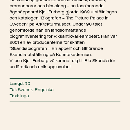
lustvandring genom Skandias vestibul, rotunda,
promenoarer och biosalong – en fascinerande
ögonöppnare! Kjell Furberg gjorde 1989 utställningen
och katalogen ”Biografen – The Picture Palace in
Sweden” på Arkitekturmuseet. Under 90-talet
genomförde han en landsomfattande
biografinventering för Riksantikvarieämbetet. Han var
2001 en av producenterna för skriften
”Skandiabiografen – En appell” och tillhörande
Skandia-utställning på Konstakademien.
Vi och Kjell Furberg välkomnar dig till Bio Skandia för
en lärorik och unik upplevelse!
Längd:
90
Tal:
Svensk, Engelska
Text:
Inga