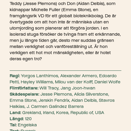
Teddy (Jesse Plemons) och Don (Aidan Delbis), som
kidnappar Michelle Fuller (Emma Stone), en
framgångsrik VD för ett globalt bioteknikbolag. De är
övertygade om att hon inte är människa utan en
utomjording som planerar att förgöra jorden. I en
isolerad stuga försöker de tvinga fram ett erkännande,
men ju längre tiden går, desto mer suddas gränsen
mellan verklighet och vanföreställning ut. Är hon
verkligen ett hot mot mänskligheten, eller är hotet
deras egen tro?
Regi:
Yorgos Lanthimos, Alexander Armero, Edoardo
Petti, Hayley Williams, Milou van der Kolff, Daniel Wolfe
Filmförfattare:
Will Tracy, Jang Joon-hwan
Skådespelare:
Jesse Plemons, Alicia Silverstone,
Emma Stone, Jerskin Fendrix, Aidan Delbis, Stavros
Halkias, J. Carmen Galindez Barrera
Land:
Grekland, Irland, Korea, Republic of, USA
Längd:
120
Tal:
Engelska