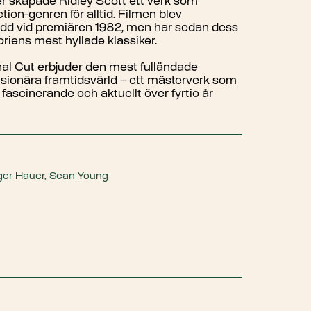
er skapade Ridley Scott ett verk som
tion-genren för alltid. Filmen blev
tådd vid premiären 1982, men har sedan dess
storiens mest hyllade klassiker.
nal Cut erbjuder den mest fulländade
sionära framtidsvärld – ett mästerverk som
 fascinerande och aktuellt över fyrtio år
ger Hauer, Sean Young