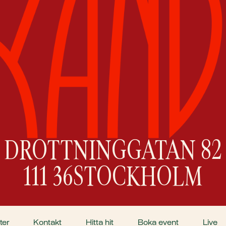
DROTTNINGGATAN 82
111 36
STOCKHOLM
ter
Kontakt
Hitta hit
Boka event
Live