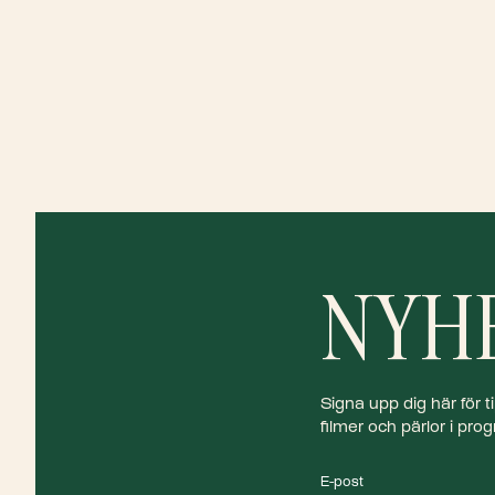
NYH
Signa upp dig här för
filmer och pärlor i pr
E-post