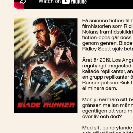
Få science fiction-film
filmhistorien som Rid
Nolans framtidsskildr
fiction-epos går dess 
genom genren. Blade 
Ridley Scott själv bet
Året är 2019. Los Ange
regntyngd megastad dä
kallade replikanter, 
en grupp replikanter å
Runner-polisen Rick 
eliminera dem.
Men ju närmare sitt 
gränsen mellan männi
egentligen att vara 
över liv och död?
Med sitt banbrytande