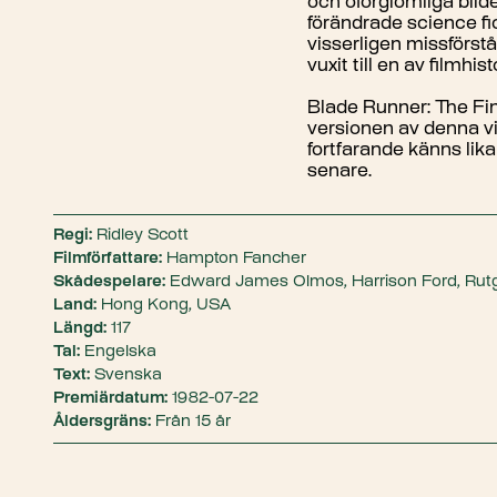
och oförglömliga bild
förändrade science fic
visserligen missförs
vuxit till en av filmhi
Blade Runner: The Fi
versionen av denna vi
fortfarande känns lika
senare.
Regi:
Ridley Scott
Filmförfattare:
Hampton Fancher
Skådespelare:
Edward James Olmos, Harrison Ford, Rut
Land:
Hong Kong, USA
Längd:
117
Tal:
Engelska
Text:
Svenska
Premiärdatum:
1982-07-22
Åldersgräns:
Från 15 år