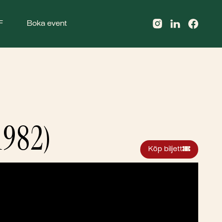
F
Boka event
982)
Köp biljett