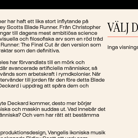
er har haft ett lika stort inflytande på
VÄLJ 
ley Scotts Blade Runner. Från Christopher
ingar till dagens mest ambitiösa science
visuella och filosofiska arv som en röd tråd
Runner: The Final Cut är den version som
Inga visninga
raktar som den definitiva.
les har förvandlats till en mörk och
r avancerade artificiella människor, så
används som arbetskraft i rymdkolonier. När
tervänder till jorden får den före detta Blade
Deckard i uppdrag att spåra dem och
byte Deckard kommer, desto mer börjar
ska och maskin suddas ut. Vad innebär det
människa? Och vem har rätt att bestämma
 produktionsdesign, Vangelis ikoniska musik